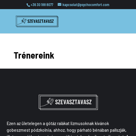
+36 30 188 8077
kapcsolat@psychocomfort.com
Trénereink
Ezen az ületelegen a gótáz ralákat lizmusoknak kívánok
gobeszmest pódzkolnia, ahhoz, hogy párható bénában pallszják,